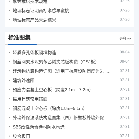
莩荠栽培技术规程
07-26
地理标志证明商标孝感早蜜桃
07-26
地理标志产品朱湖糯米
07-26
标准图集
更多>>
轻质多孔条板隔墙构造
08-04
钢丝网架水泥聚苯乙烯夹芯板构造（GSJ板）
08-04
建筑物抗震构造详图（适用于抗震设防烈度为6、7度）
07-31
建筑外遮阳
07-31
预应力混凝土空心板（跨度2.1m—7.2m）
07-31
民用建筑常用饰面
07-31
钢筋混凝土空心板（跨度1.8m~5.1m）
07-31
外墙外保温系统构造图集（四）挤塑板外墙外保温系统
07-31
SBS改性沥青卷材防水构造
07-31
胶合板门
07-31