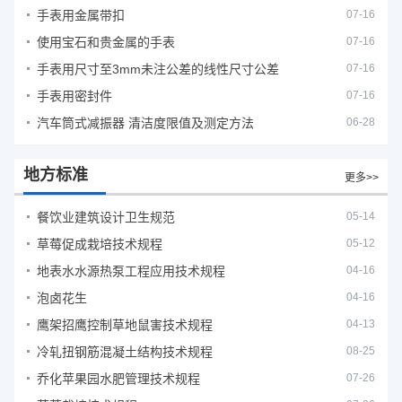
手表用金属带扣
07-16
使用宝石和贵金属的手表
07-16
手表用尺寸至3mm未注公差的线性尺寸公差
07-16
手表用密封件
07-16
汽车筒式减振器 清洁度限值及测定方法
06-28
地方标准
更多>>
餐饮业建筑设计卫生规范
05-14
草莓促成栽培技术规程
05-12
地表水水源热泵工程应用技术规程
04-16
泡卤花生
04-16
鹰架招鹰控制草地鼠害技术规程
04-13
冷轧扭钢筋混凝土结构技术规程
08-25
乔化苹果园水肥管理技术规程
07-26