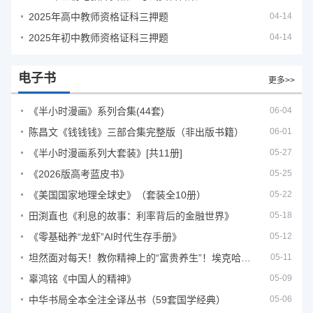
2025年高中教师资格证科三押题
04-14
2025年初中教师资格证科三押题
04-14
电子书
更多>>
《半小时漫画》系列合集(44套)
06-04
陈昌文《钱钱钱》三部合集完整版（非出版书籍）
06-01
《半小时漫画系列大套装》[共11册]
05-27
《2026版高考蓝皮书》
05-25
《美国国家地理全球史》（套装全10册）
05-22
田渕直也《利息的故事：利率背后的金融世界》
05-18
《零基础养“龙虾”AI时代生存手册》
05-12
坦然面对每天！教你精神上的“富贵养生”！埃克哈特·托利（Eckhart Tolle）《人生不必太用力》
05-11
辜鸿铭《中国人的精神》
05-09
中华书局全本全注全译丛书（59套国学经典）
05-06