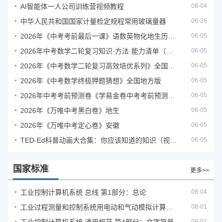
AI智能体一人公司训练营视频教程
08-04
中华人民共和国国家计量检定规程常用玻璃量器
06-26
2026年《中考考前最后一课》语数英物化地生历道科 10科全
06-05
2026年中考数学二轮复习知识·方法·能力清单（查漏补缺专题训练）（全国通用）
06-05
2026年《中考数学二轮复习高效培优系列》全国通用
06-05
2026年《中考数学终极押题猜想》全国地方版
06-05
2026年中考考前预测卷《学易金卷中考考前预测卷》
06-05
2026年《万唯中考黑白卷》地生
06-05
2026年《万唯中考定心卷》安徽
06-05
TED-Ed科普动画大合集：你应该知道的知识（视频）
06-05
国家标准
更多>>
工业控制计算机系统 总线 第1部分：总论
08-04
工业过程测量和控制系统用电动和气动模拟计算器性能评定方法
08-01
08-01