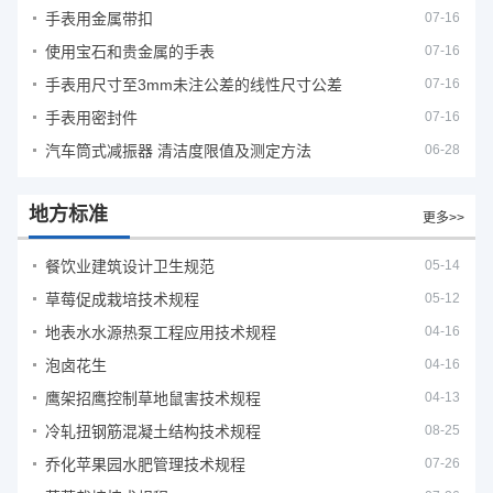
手表用金属带扣
07-16
使用宝石和贵金属的手表
07-16
手表用尺寸至3mm未注公差的线性尺寸公差
07-16
手表用密封件
07-16
汽车筒式减振器 清洁度限值及测定方法
06-28
地方标准
更多>>
餐饮业建筑设计卫生规范
05-14
草莓促成栽培技术规程
05-12
地表水水源热泵工程应用技术规程
04-16
泡卤花生
04-16
鹰架招鹰控制草地鼠害技术规程
04-13
冷轧扭钢筋混凝土结构技术规程
08-25
乔化苹果园水肥管理技术规程
07-26