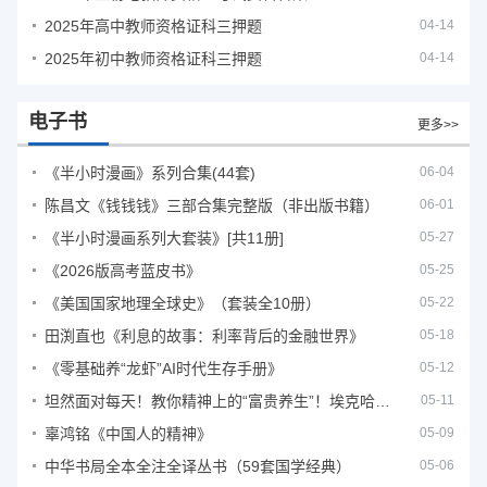
2025年高中教师资格证科三押题
04-14
2025年初中教师资格证科三押题
04-14
电子书
更多>>
《半小时漫画》系列合集(44套)
06-04
陈昌文《钱钱钱》三部合集完整版（非出版书籍）
06-01
《半小时漫画系列大套装》[共11册]
05-27
《2026版高考蓝皮书》
05-25
《美国国家地理全球史》（套装全10册）
05-22
田渕直也《利息的故事：利率背后的金融世界》
05-18
《零基础养“龙虾”AI时代生存手册》
05-12
坦然面对每天！教你精神上的“富贵养生”！埃克哈特·托利（Eckhart Tolle）《人生不必太用力》
05-11
辜鸿铭《中国人的精神》
05-09
中华书局全本全注全译丛书（59套国学经典）
05-06