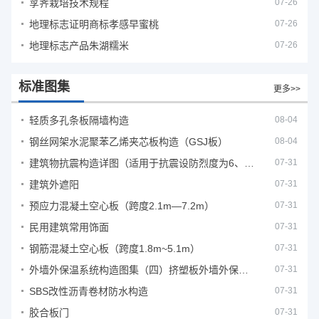
莩荠栽培技术规程
07-26
地理标志证明商标孝感早蜜桃
07-26
地理标志产品朱湖糯米
07-26
标准图集
更多>>
轻质多孔条板隔墙构造
08-04
钢丝网架水泥聚苯乙烯夹芯板构造（GSJ板）
08-04
建筑物抗震构造详图（适用于抗震设防烈度为6、7度）
07-31
建筑外遮阳
07-31
预应力混凝土空心板（跨度2.1m—7.2m）
07-31
民用建筑常用饰面
07-31
钢筋混凝土空心板（跨度1.8m~5.1m）
07-31
外墙外保温系统构造图集（四）挤塑板外墙外保温系统
07-31
SBS改性沥青卷材防水构造
07-31
胶合板门
07-31