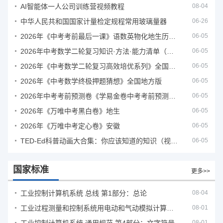
AI智能体一人公司训练营视频教程
08-04
中华人民共和国国家计量检定规程常用玻璃量器
06-26
2026年《中考考前最后一课》语数英物化地生历道科 10科全
06-05
2026年中考数学二轮复习知识·方法·能力清单（查漏补缺专题训练）（全国通用）
06-05
2026年《中考数学二轮复习高效培优系列》全国通用
06-05
2026年《中考数学终极押题猜想》全国地方版
06-05
2026年中考考前预测卷《学易金卷中考考前预测卷》
06-05
2026年《万唯中考黑白卷》地生
06-05
2026年《万唯中考定心卷》安徽
06-05
TED-Ed科普动画大合集：你应该知道的知识（视频）
06-05
国家标准
更多>>
工业控制计算机系统 总线 第1部分：总论
08-04
工业过程测量和控制系统用电动和气动模拟计算器性能评定方法
08-01
08-01