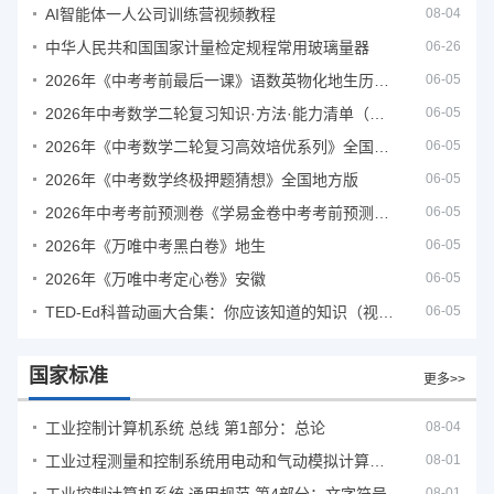
AI智能体一人公司训练营视频教程
08-04
中华人民共和国国家计量检定规程常用玻璃量器
06-26
2026年《中考考前最后一课》语数英物化地生历道科 10科全
06-05
2026年中考数学二轮复习知识·方法·能力清单（查漏补缺专题训练）（全国通用）
06-05
2026年《中考数学二轮复习高效培优系列》全国通用
06-05
2026年《中考数学终极押题猜想》全国地方版
06-05
2026年中考考前预测卷《学易金卷中考考前预测卷》
06-05
2026年《万唯中考黑白卷》地生
06-05
2026年《万唯中考定心卷》安徽
06-05
TED-Ed科普动画大合集：你应该知道的知识（视频）
06-05
国家标准
更多>>
工业控制计算机系统 总线 第1部分：总论
08-04
工业过程测量和控制系统用电动和气动模拟计算器性能评定方法
08-01
08-01