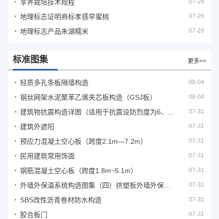
莩荠栽培技术规程
07-26
地理标志证明商标孝感早蜜桃
07-26
地理标志产品朱湖糯米
07-26
标准图集
更多>>
轻质多孔条板隔墙构造
08-04
钢丝网架水泥聚苯乙烯夹芯板构造（GSJ板）
08-04
建筑物抗震构造详图（适用于抗震设防烈度为6、7度）
07-31
建筑外遮阳
07-31
预应力混凝土空心板（跨度2.1m—7.2m）
07-31
民用建筑常用饰面
07-31
钢筋混凝土空心板（跨度1.8m~5.1m）
07-31
外墙外保温系统构造图集（四）挤塑板外墙外保温系统
07-31
SBS改性沥青卷材防水构造
07-31
胶合板门
07-31