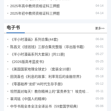
2025年高中教师资格证科三押题
04-14
2025年初中教师资格证科三押题
04-14
电子书
更多>>
《半小时漫画》系列合集(44套)
06-04
陈昌文《钱钱钱》三部合集完整版（非出版书籍）
06-01
《半小时漫画系列大套装》[共11册]
05-27
《2026版高考蓝皮书》
05-25
《美国国家地理全球史》（套装全10册）
05-22
田渕直也《利息的故事：利率背后的金融世界》
05-18
《零基础养“龙虾”AI时代生存手册》
05-12
坦然面对每天！教你精神上的“富贵养生”！埃克哈特·托利（Eckhart Tolle）《人生不必太用力》
05-11
辜鸿铭《中国人的精神》
05-09
中华书局全本全注全译丛书（59套国学经典）
05-06