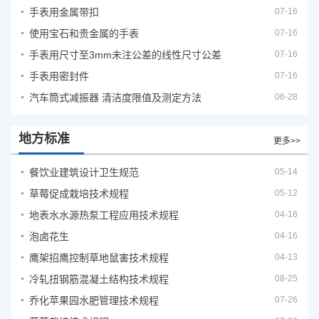
手表用金属带扣
07-16
使用宝石和贵金属的手表
07-16
手表用尺寸至3mm未注公差的线性尺寸公差
07-16
手表用密封件
07-16
汽车筒式减振器 清洁度限值及测定方法
06-28
地方标准
更多>>
餐饮业建筑设计卫生规范
05-14
草莓促成栽培技术规程
05-12
地表水水源热泵工程应用技术规程
04-16
泡卤花生
04-16
鹰架招鹰控制草地鼠害技术规程
04-13
冷轧扭钢筋混凝土结构技术规程
08-25
乔化苹果园水肥管理技术规程
07-26