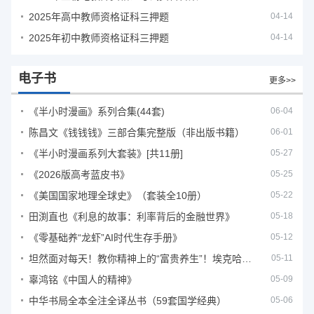
2025年高中教师资格证科三押题
04-14
2025年初中教师资格证科三押题
04-14
电子书
更多>>
《半小时漫画》系列合集(44套)
06-04
陈昌文《钱钱钱》三部合集完整版（非出版书籍）
06-01
《半小时漫画系列大套装》[共11册]
05-27
《2026版高考蓝皮书》
05-25
《美国国家地理全球史》（套装全10册）
05-22
田渕直也《利息的故事：利率背后的金融世界》
05-18
《零基础养“龙虾”AI时代生存手册》
05-12
坦然面对每天！教你精神上的“富贵养生”！埃克哈特·托利（Eckhart Tolle）《人生不必太用力》
05-11
辜鸿铭《中国人的精神》
05-09
中华书局全本全注全译丛书（59套国学经典）
05-06