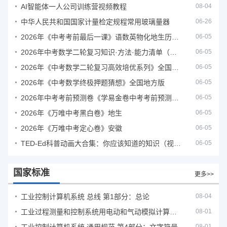
AI智能体一人公司训练营视频教程
08-04
中华人民共和国国家计量检定规程常用玻璃量器
06-26
2026年《中考考前最后一课》语数英物化地生历道科 10科全
06-05
2026年中考数学二轮复习知识·方法·能力清单（查漏补缺专题训练）（全国通用）
06-05
2026年《中考数学二轮复习高效培优系列》全国通用
06-05
2026年《中考数学终极押题猜想》全国地方版
06-05
2026年中考考前预测卷《学易金卷中考考前预测卷》
06-05
2026年《万唯中考黑白卷》地生
06-05
2026年《万唯中考定心卷》安徽
06-05
TED-Ed科普动画大合集：你应该知道的知识（视频）
06-05
国家标准
更多>>
工业控制计算机系统 总线 第1部分：总论
08-04
工业过程测量和控制系统用电动和气动模拟计算器性能评定方法
08-01
08-01