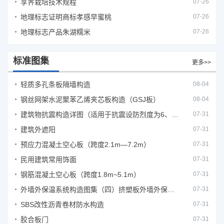
莩荠栽培技术规程
07-26
地理标志证明商标孝感早蜜桃
07-26
地理标志产品朱湖糯米
07-26
标准图集
更多>>
轻质多孔条板隔墙构造
08-04
钢丝网架水泥聚苯乙烯夹芯板构造（GSJ板）
08-04
建筑物抗震构造详图（适用于抗震设防烈度为6、7度）
07-31
建筑外遮阳
07-31
预应力混凝土空心板（跨度2.1m—7.2m）
07-31
民用建筑常用饰面
07-31
钢筋混凝土空心板（跨度1.8m~5.1m）
07-31
外墙外保温系统构造图集（四）挤塑板外墙外保温系统
07-31
SBS改性沥青卷材防水构造
07-31
胶合板门
07-31