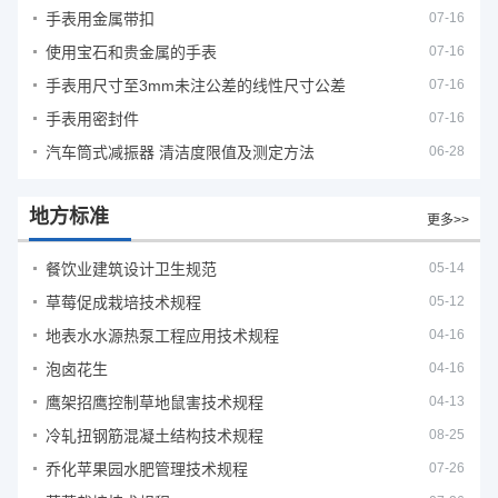
手表用金属带扣
07-16
使用宝石和贵金属的手表
07-16
手表用尺寸至3mm未注公差的线性尺寸公差
07-16
手表用密封件
07-16
汽车筒式减振器 清洁度限值及测定方法
06-28
地方标准
更多>>
餐饮业建筑设计卫生规范
05-14
草莓促成栽培技术规程
05-12
地表水水源热泵工程应用技术规程
04-16
泡卤花生
04-16
鹰架招鹰控制草地鼠害技术规程
04-13
冷轧扭钢筋混凝土结构技术规程
08-25
乔化苹果园水肥管理技术规程
07-26