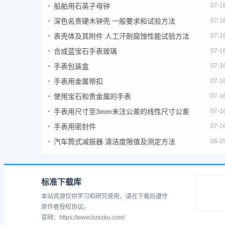
船舶用石英子母钟
07-1
深色名贵硬木钟壳 一般要求和试验方法
07-1
表壳体及其附件 人工汗耐腐蚀性能试验方法
07-1
合成蓝宝石手表玻璃
07-1
手表包装盒
07-1
手表用金属带扣
07-1
使用宝石和贵金属的手表
07-1
手表用尺寸至3mm未注公差的线性尺寸公差
07-1
手表用密封件
07-1
汽车筒式减振器 清洁度限值及测定方法
06-2
标准下载库
本站资源仅供学习和研究使用，请在下载后遵守
原作者授权协议。
官网：https://www.bzxzku.com/