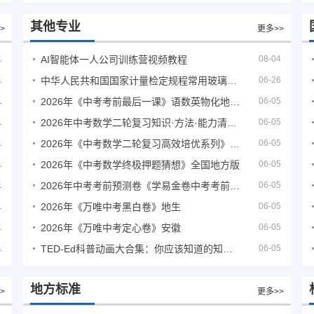
其他专业
>
更多>>
1
AI智能体一人公司训练营视频教程
08-04
1
中华人民共和国国家计量检定规程常用玻璃量器
06-26
1
2026年《中考考前最后一课》语数英物化地生历道科 10科全
06-05
1
2026年中考数学二轮复习知识·方法·能力清单（查漏补缺专题训练）（全国通用）
06-05
1
2026年《中考数学二轮复习高效培优系列》全国通用
06-05
1
2026年《中考数学终极押题猜想》全国地方版
06-05
1
2026年中考考前预测卷《学易金卷中考考前预测卷》
06-05
1
2026年《万唯中考黑白卷》地生
06-05
1
2026年《万唯中考定心卷》安徽
06-05
1
TED-Ed科普动画大合集：你应该知道的知识（视频）
06-05
地方标准
>
更多>>