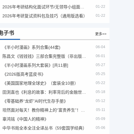
2026年考研结构化面试环节/无领导小组面试环节/面试技巧及简历书写
01-22
2026年考研复试资料包及技巧（通用版选看）
01-22
电子书
更多>>
《半小时漫画》系列合集(44套)
06-04
陈昌文《钱钱钱》三部合集完整版（非出版书籍）
06-01
《半小时漫画系列大套装》[共11册]
05-27
《2026版高考蓝皮书》
05-25
《美国国家地理全球史》（套装全10册）
05-22
田渕直也《利息的故事：利率背后的金融世界》
05-18
《零基础养“龙虾”AI时代生存手册》
05-12
坦然面对每天！教你精神上的“富贵养生”！埃克哈特·托利（Eckhart Tolle）《人生不必太用力》
05-11
辜鸿铭《中国人的精神》
05-09
中华书局全本全注全译丛书（59套国学经典）
05-06