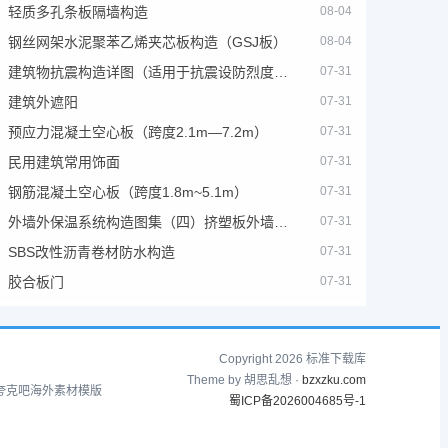
轻质多孔条板隔墙构造
08-04
钢丝网架水泥聚苯乙烯夹芯板构造（GSJ板）
08-04
建筑物抗震构造详图（适用于抗震设防烈度为6、7度）
07-31
建筑外遮阳
07-31
预应力混凝土空心板（跨度2.1m—7.2m）
07-31
民用建筑常用饰面
07-31
钢筋混凝土空心板（跨度1.8m~5.1m）
07-31
外墙外保温系统构造图集（四）挤塑板外墙外保温系统
07-31
SBS改性沥青卷材防水构造
07-31
胶合板门
07-31
Copyright 2026 标准下载库
Theme by 胡思乱想 ·
bzxzku.com
夸克吧
海外素材模版
蜀ICP备2026004685号-1