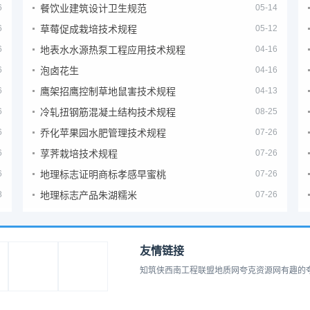
6
餐饮业建筑设计卫生规范
05-14
6
草莓促成栽培技术规程
05-12
6
地表水水源热泵工程应用技术规程
04-16
6
泡卤花生
04-16
6
鹰架招鹰控制草地鼠害技术规程
04-13
6
冷轧扭钢筋混凝土结构技术规程
08-25
6
乔化苹果园水肥管理技术规程
07-26
6
莩荠栽培技术规程
07-26
6
地理标志证明商标孝感早蜜桃
07-26
8
地理标志产品朱湖糯米
07-26
友情链接
知筑侠
西南工程联盟
地质网
夸克资源网
有趣的