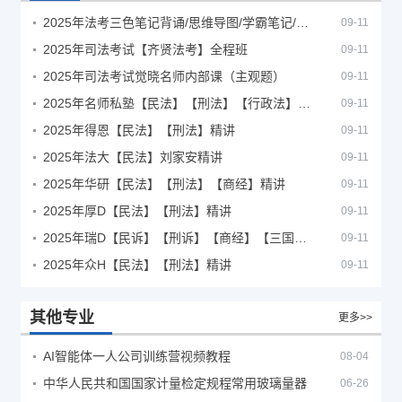
2025年法考‮色三‬笔‮背记‬诵/思维导图/学霸笔记/学科框架图
09-11
2025年司法考试【齐贤法考】全程班
09-11
2025年司法考试觉晓名师内部课（主观题）
09-11
2025年名师私塾【民法】【刑法】【行政法】【商经】精讲
09-11
2025年得恩【民法】【刑法】精讲
09-11
2025年法大【民法】刘家安精讲
09-11
2025年华研【民法】【刑法】【商经】精讲
09-11
2025年厚D【民法】【刑法】精讲
09-11
2025年瑞D【民诉】【刑诉】【商经】【三国】精讲
09-11
2025年众H【民法】【刑法】精讲
09-11
其他专业
更多>>
AI智能体一人公司训练营视频教程
08-04
中华人民共和国国家计量检定规程常用玻璃量器
06-26