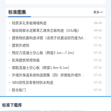
标准图集
更多>>
轻质多孔条板隔墙构造
08-04
钢丝网架水泥聚苯乙烯夹芯板构造（GSJ板）
08-04
建筑物抗震构造详图（适用于抗震设防烈度为6、7度）
07-31
建筑外遮阳
07-31
预应力混凝土空心板（跨度2.1m—7.2m）
07-31
民用建筑常用饰面
07-31
钢筋混凝土空心板（跨度1.8m~5.1m）
07-31
外墙外保温系统构造图集（四）挤塑板外墙外保温系统
07-31
SBS改性沥青卷材防水构造
07-31
胶合板门
07-31
标准下载库