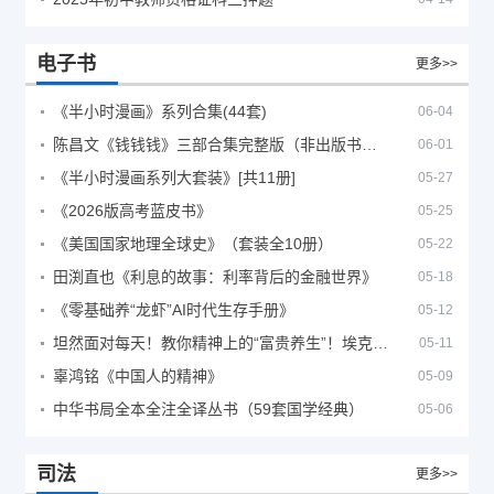
电子书
更多>>
《半小时漫画》系列合集(44套)
06-04
陈昌文《钱钱钱》三部合集完整版（非出版书籍）
06-01
《半小时漫画系列大套装》[共11册]
05-27
《2026版高考蓝皮书》
05-25
《美国国家地理全球史》（套装全10册）
05-22
田渕直也《利息的故事：利率背后的金融世界》
05-18
《零基础养“龙虾”AI时代生存手册》
05-12
坦然面对每天！教你精神上的“富贵养生”！埃克哈特·托利（Eckhart Tolle）《人生不必太用力》
05-11
辜鸿铭《中国人的精神》
05-09
中华书局全本全注全译丛书（59套国学经典）
05-06
司法
更多>>