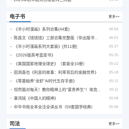
电子书
更多>>
《半小时漫画》系列合集(44套)
06-04
陈昌文《钱钱钱》三部合集完整版（非出版书籍）
06-01
《半小时漫画系列大套装》[共11册]
05-27
《2026版高考蓝皮书》
05-25
《美国国家地理全球史》（套装全10册）
05-22
田渕直也《利息的故事：利率背后的金融世界》
05-18
《零基础养“龙虾”AI时代生存手册》
05-12
坦然面对每天！教你精神上的“富贵养生”！埃克哈特·托利（Eckhart Tolle）《人生不必太用力》
05-11
辜鸿铭《中国人的精神》
05-09
中华书局全本全注全译丛书（59套国学经典）
05-06
司法
更多>>