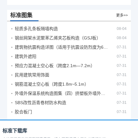
标准图集
更多>>
轻质多孔条板隔墙构造
08-04
钢丝网架水泥聚苯乙烯夹芯板构造（GSJ板）
08-04
建筑物抗震构造详图（适用于抗震设防烈度为6、7度）
07-31
建筑外遮阳
07-31
预应力混凝土空心板（跨度2.1m—7.2m）
07-31
民用建筑常用饰面
07-31
钢筋混凝土空心板（跨度1.8m~5.1m）
07-31
外墙外保温系统构造图集（四）挤塑板外墙外保温系统
07-31
SBS改性沥青卷材防水构造
07-31
胶合板门
07-31
标准下载库