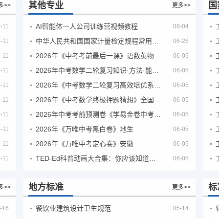
其他专业
国
多>>
更多>>
AI智能体一人公司训练营视频教程
-11
08-04
中华人民共和国国家计量检定规程常用玻璃量器
-11
06-26
2026年《中考考前最后一课》语数英物化地生历道科 10科全
-11
06-05
2026年中考数学二轮复习知识·方法·能力清单（查漏补缺专题训练）（全国通用）
-11
06-05
2026年《中考数学二轮复习高效培优系列》全国通用
-11
06-05
2026年《中考数学终极押题猜想》全国地方版
-11
06-05
2026年中考考前预测卷《学易金卷中考考前预测卷》
-11
06-05
2026年《万唯中考黑白卷》地生
-11
06-05
2026年《万唯中考定心卷》安徽
-11
06-05
TED-Ed科普动画大合集：你应该知道的知识（视频）
-11
06-05
地方标准
标
多>>
更多>>
餐饮业建筑设计卫生规范
-16
05-14