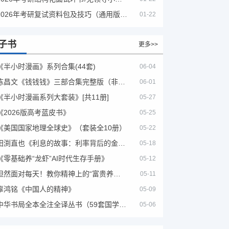
2026年考研复试资料包及技巧（通用版选看）
01-22
子书
更多>>
《半小时漫画》系列合集(44套)
06-04
陈昌文《钱钱钱》三部合集完整版（非出版书籍）
06-01
《半小时漫画系列大套装》[共11册]
05-27
《2026版高考蓝皮书》
05-25
《美国国家地理全球史》（套装全10册）
05-22
田渕直也《利息的故事：利率背后的金融世界》
05-18
《零基础养“龙虾”AI时代生存手册》
05-12
坦然面对每天！教你精神上的“富贵养生”！埃克哈特·托利（Eckhart Tolle）《人生不必太用力》
05-11
辜鸿铭《中国人的精神》
05-09
中华书局全本全注全译丛书（59套国学经典）
05-06