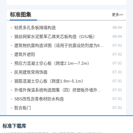
标准图集
更多>>
轻质多孔条板隔墙构造
08-04
钢丝网架水泥聚苯乙烯夹芯板构造（GSJ板）
08-04
建筑物抗震构造详图（适用于抗震设防烈度为6、7度）
07-31
建筑外遮阳
07-31
预应力混凝土空心板（跨度2.1m—7.2m）
07-31
民用建筑常用饰面
07-31
钢筋混凝土空心板（跨度1.8m~5.1m）
07-31
外墙外保温系统构造图集（四）挤塑板外墙外保温系统
07-31
SBS改性沥青卷材防水构造
07-31
胶合板门
07-31
标准下载库