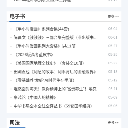
电子书
更多>>
《半小时漫画》系列合集(44套)
06-04
陈昌文《钱钱钱》三部合集完整版（非出版书籍）
06-01
《半小时漫画系列大套装》[共11册]
05-27
《2026版高考蓝皮书》
05-25
《美国国家地理全球史》（套装全10册）
05-22
田渕直也《利息的故事：利率背后的金融世界》
05-18
《零基础养“龙虾”AI时代生存手册》
05-12
坦然面对每天！教你精神上的“富贵养生”！埃克哈特·托利（Eckhart Tolle）《人生不必太用力》
05-11
辜鸿铭《中国人的精神》
05-09
中华书局全本全注全译丛书（59套国学经典）
05-06
司法
更多>>